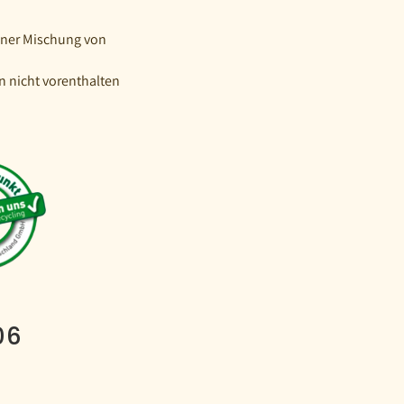
iner Mischung von
n nicht vorenthalten
06