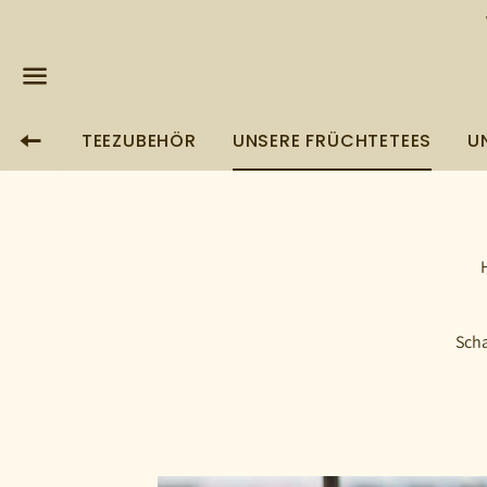
Menü
TEEZUBEHÖR
UNSERE FRÜCHTETEES
U
ZURÜCK ZUR SEITEN-NAVIGATION
Scha